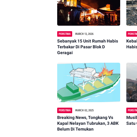
PERISTIWA
MARCH 13, 2026
PERIST
Sebanyak 15 Unit Rumah Habis
Kebak
Terbakar Di Pasar Blok D
Habi
Geragai
PERISTIWA
MARCH 02, 2025
PERIST
Breaking News, Tongkang Vs
Musi
Kapal Nelayan Tubrukan, 3 ABK
Satu
Belum Di Temukan