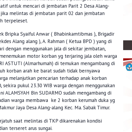
atif untuk mencari di jembatan Parit 2 Desa Alang-
n jika melintas di jembatan parit 02 dan jembatan
h terpeleset.
k Bripka Syaiful Anwar ( Bhabinkamtibmas ), Brigadir
ekdes Alang alang ), A. Rahman ( Ketua BPD ) yang di
i dengan menggunakan jala di sekitar jembatan,
 menemukan motor korban yg terjaring jala oleh warga
SRI ASTUTI (Almarhumah) di temukan mengambang di
atuh korban arah ke barat sudah tidak bernyawa
arga melanjutkan pencarian terhadap anak korban
sekira pukul 23.30 WIB warga dengan menggunakan
kni ALAMSYAH Bin SUDARMO sudah mengambang di
mudian warga membawa ke 2 korban kerumah duka yg
Makmur Jaya Desa Alang-alang Kec. Ma. Sabak Timur.
jatuh saat melintas di TKP dikarenakan kondisi
an terseret arus sungai.