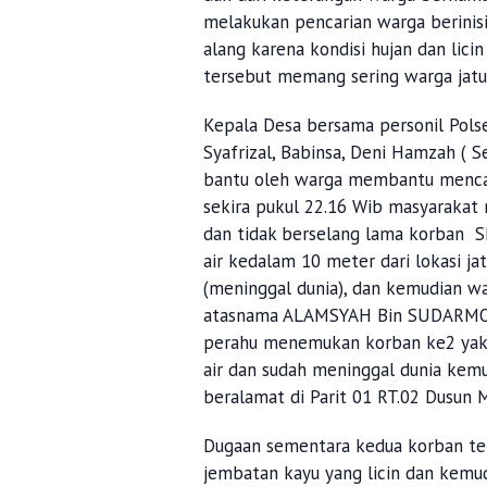
melakukan pencarian warga berinisi
alang karena kondisi hujan dan lici
tersebut memang sering warga jatu
Kepala Desa bersama personil Polse
Syafrizal, Babinsa, Deni Hamzah ( S
bantu oleh warga membantu mencar
sekira pukul 22.16 Wib masyarakat
dan tidak berselang lama korban 
air kedalam 10 meter dari lokasi j
(meninggal dunia), dan kemudian w
atasnama ALAMSYAH Bin SUDARMO, 
perahu menemukan korban ke2 ya
air dan sudah meninggal dunia ke
beralamat di Parit 01 RT.02 Dusun 
Dugaan sementara kedua korban ter
jembatan kayu yang licin dan kemudi