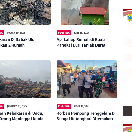
IWA
MARCH 10, 2026
PERISTIWA
JUNE 16, 2025
aran Di Sabak Ulu
Api Lahap Rumah di Kuala
skan 2 Rumah
Pangkal Duri Tanjab Barat
IWA
JANUARY 30, 2025
PERISTIWA
APRIL 17, 2023
bah Kebakaran di Sadu,
Korban Pompong Tenggelam Di
 Orang Meninggal Dunia
Sungai Batanghari Ditemukan