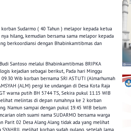
mi korban Sudarmo ( 40 Tahun ) melapor kepada ketua
k nya hilang, kemudian bersama sama melapor kepada
ung berkoordiansi dengan Bhabinkamtibmas dan
Budi Santoso melalui Bhabinkamtibmas BRIPKA
gis kejadian sebagai berikut, Pada hari Minggu
kl 09.30 Wib korban bernama SRI ASTUTI (Almarhumah
LAMSYAH (ALM) pergi ke undangan di Desa Kota Raja
T warna putih BH 5744 TS, Sekira pukul 11.15 WIB
lihat melintas di depan rumahnya ke 2 korban
ang. Namun sampai dengan pukul 19.45 WIB belum
pencarian oleh suami nama SUDARMO bersama warga
an Parit 02 Desa Alang Alang tidak ada yang melihat
 SYAHRIL melihat korban sudah pulang, setelah lama