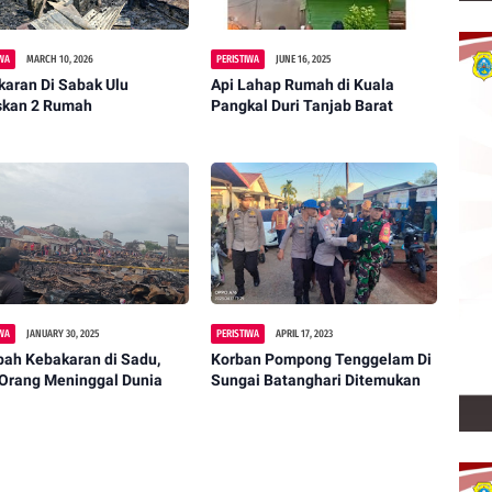
IWA
MARCH 10, 2026
PERISTIWA
JUNE 16, 2025
aran Di Sabak Ulu
Api Lahap Rumah di Kuala
skan 2 Rumah
Pangkal Duri Tanjab Barat
IWA
JANUARY 30, 2025
PERISTIWA
APRIL 17, 2023
bah Kebakaran di Sadu,
Korban Pompong Tenggelam Di
 Orang Meninggal Dunia
Sungai Batanghari Ditemukan