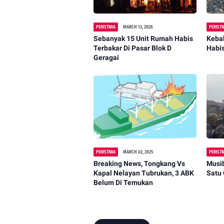
PERISTIWA
MARCH 13, 2026
PERIST
Sebanyak 15 Unit Rumah Habis
Kebak
Terbakar Di Pasar Blok D
Habi
Geragai
PERISTIWA
MARCH 02, 2025
PERIST
Breaking News, Tongkang Vs
Musi
Kapal Nelayan Tubrukan, 3 ABK
Satu
Belum Di Temukan