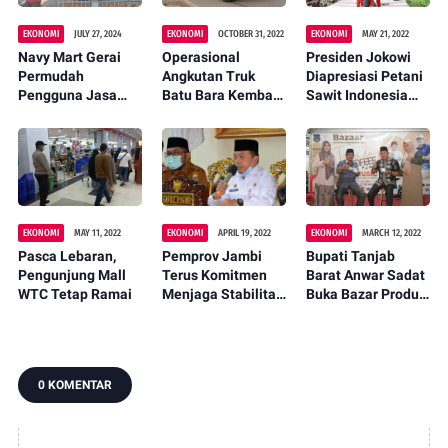
EKONOMI
JULY 27, 2024
EKONOMI
OCTOBER 31, 2022
EKONOMI
MAY 21, 2022
Navy Mart Gerai
Operasional
Presiden Jokowi
Permudah
Angkutan Truk
Diapresiasi Petani
Pengguna Jasa
Batu Bara Kembali
Sawit Indonesia
Kapal Roro Tujuan
Dihentikan
Usai Cabut
Batam
Sementara
Larangan Ekspor
EKONOMI
MAY 11, 2022
EKONOMI
APRIL 19, 2022
EKONOMI
MARCH 12, 2022
Pasca Lebaran,
Pemprov Jambi
Bupati Tanjab
Pengunjung Mall
Terus Komitmen
Barat Anwar Sadat
WTC Tetap Ramai
Menjaga Stabilitas
Buka Bazar Produk
Perekonomian
Lokal
0 KOMENTAR