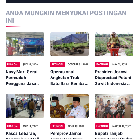
ANDA MUNGKIN MENYUKAI POSTINGAN
INI
EKONOMI
JULY 27, 2024
EKONOMI
OCTOBER 31, 2022
EKONOMI
MAY 21, 2022
Navy Mart Gerai
Operasional
Presiden Jokowi
Permudah
Angkutan Truk
Diapresiasi Petani
Pengguna Jasa
Batu Bara Kembali
Sawit Indonesia
Kapal Roro Tujuan
Dihentikan
Usai Cabut
Batam
Sementara
Larangan Ekspor
EKONOMI
MAY 11, 2022
EKONOMI
APRIL 19, 2022
EKONOMI
MARCH 12, 2022
Pasca Lebaran,
Pemprov Jambi
Bupati Tanjab