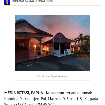
JAMAL DAENG MATERENG
JANUARI 17, 2023
Kondisi Sa'at Terjadi Kebakaran
MEDIA ROTASI, PAPUA -
Kebakaran terjadi di rumah
Kapolda Papua, Irjen. Pol. Mathius D. Fakhiri, S.I.K., pada
Selasa (17/1) pukul 04.45 WIT.