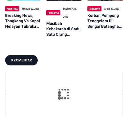
PERISTIWA
MARCH 02, 2025
JANUARY 30,
PERISTIWA
APRIL 17, 2023
PERISTIWA
Breaking News,
Korban Pompong
2025
Tongkang Vs Kapal
Tenggelam Di
Musibah
Nelayan Tubrukan,
Sungai Batanghari
Kebakaran di Sadu,
3 ABK Belum Di
Ditemukan
Satu Orang
Temukan
Meninggal Dunia
0 KOMENTAR