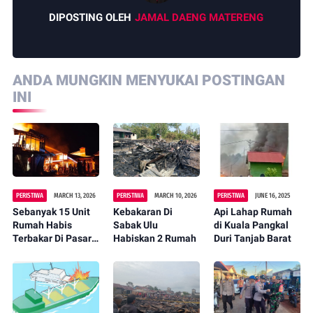
DIPOSTING OLEH
JAMAL DAENG MATERENG
ANDA MUNGKIN MENYUKAI POSTINGAN
INI
PERISTIWA
MARCH 13, 2026
PERISTIWA
MARCH 10, 2026
PERISTIWA
JUNE 16, 2025
Sebanyak 15 Unit
Kebakaran Di
Api Lahap Rumah
Rumah Habis
Sabak Ulu
di Kuala Pangkal
Terbakar Di Pasar
Habiskan 2 Rumah
Duri Tanjab Barat
Blok D Geragai