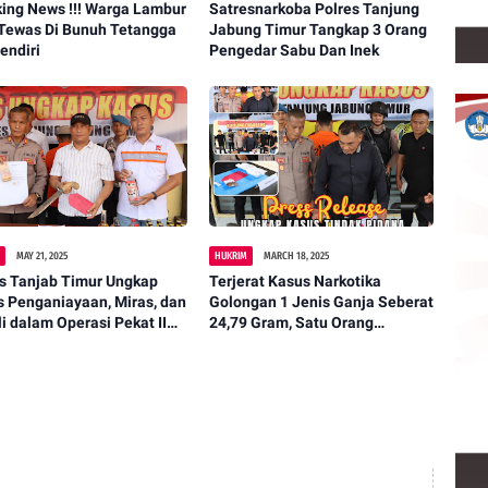
ing News !!! Warga Lambur
Satresnarkoba Polres Tanjung
 Tewas Di Bunuh Tetangga
Jabung Timur Tangkap 3 Orang
endiri
Pengedar Sabu Dan Inek
M
MAY 21, 2025
HUKRIM
MARCH 18, 2025
s Tanjab Timur Ungkap
Terjerat Kasus Narkotika
 Penganiayaan, Miras, dan
Golongan 1 Jenis Ganja Seberat
i dalam Operasi Pekat II
24,79 Gram, Satu Orang
jai 2025
Tersangka Diamankan Sat Res
Narkoba Polres Tanjab Timur