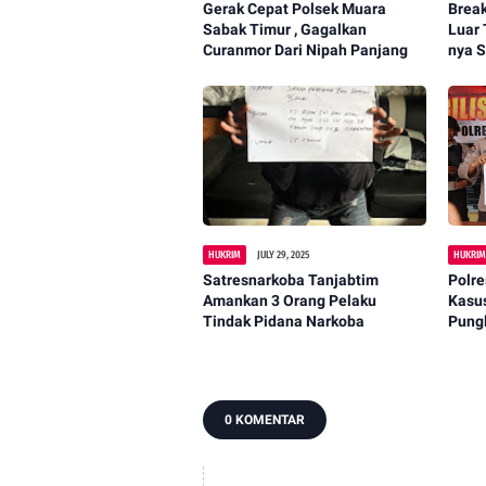
Gerak Cepat Polsek Muara
Break
Sabak Timur , Gagalkan
Luar
Curanmor Dari Nipah Panjang
nya S
HUKRIM
JULY 29, 2025
HUKRI
Satresnarkoba Tanjabtim
Polre
Amankan 3 Orang Pelaku
Kasus
Tindak Pidana Narkoba
Pungl
Sigin
0 KOMENTAR