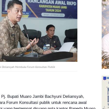
ni Deliansyah Membuka Forum Konsultasi Publik
-
Pj. Bupati Muaro Jambi Bachyuni Deliansyah,
a Forum Konsultasi publik untuk rencana awal
 yang bertempat diruang pola kantor Bapeda Muaro