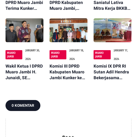
DPRD Muaro Jambi
DPRD Kabupaten
Saniatul Lativa
Terima Kunker
Muaro Jambi,
Mitra Kerja BKKBN
DPRD Kota Sungai
Ahmad Haikal,
Berikan Edukasi
Penuh
Terpilih Sebagai
Terkait Stunting
Ketua IPSI Muaro
Jambi Periode
2024-2028
JANUARY 30,
JANUARY 18,
JANUARY 17,
MUARO
MUARO
MUARO
JAMBI
JAMBI
JAMBI
2024
2024
2024
Wakil Ketua I DPRD
Komisi III DPRD
Komisi IX DPR RI
Muaro Jambi H.
Kabupaten Muaro
Sutan Adil Hendra
Junaidi, SE
Jambi Kunker ke
Bekerjasama
Dampingi Pj.
DPRD Banyu Asin
Dengan BKKBN
Bupati Bachyuni
Gelar Sosialisasi
Hadiri Entry
Percepatan
Meeting Bersama
Penurunan
0 KOMENTAR
BPK Jambi
Stunting