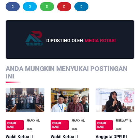
DIPOSTING OLEH
MEDIA ROTASI
ANDA MUNGKIN MENYUKAI POSTINGAN
INI
MARCH 05,
MARCH 02,
FEBRUARY 12,
MUARO
MUARO
MUARO
JAMBI
JAMBI
JAMBI
2024
2024
2024
Wakil Ketua II
Wakil Ketua II
Anggota DPR RI