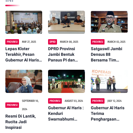
PROVINSI
MAY 27, 2025
DPRD
MARCH 08, 2025
PROVINSI
MARCH 03, 2025
Lepas Kloter
DPRD Provinsi
Satgaswil Jambi
Terakhir, Pesan
Jambi Bentuk
Densus 88
Gubernur Al Haris
Pansus PI dan
Bersama Tim
ke Petugas Haji:
Optimalisasi PAD
Terpadu Sambangi
Laksanakan Tugas
Yayasan di Bungo
dengan Baik,
Diduga Terafiliasi
Layani dan Kawal
NII Faksi KW9
Jemaah dengan
Benar
SEPTEMBER 10,
PROVINSI
AUGUST 03, 2024
PROVINSI
JULY 12, 2024
PROVINSI
Gubernur Al Haris :
Gubernur Al Haris
2024
Kenduri
Terima
Resmi Di Lantik,
Swarnabhumi
Penghargaan
Rucita Jadi
Edukasi Mengali
Bintang Abhinaya
Inspirasi
Sejarah Sungai
Jagadhita dari