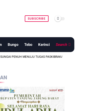
SUBSCRIBE
n
Bungo
Tebo
Kerinci
Search
ENUH MENUJU TUGAS PASKIBRAKA NASIONAL DAN PROVINSI
HASIL P
LAN