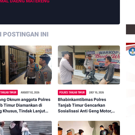
MAL DAENG MATERENG
 POSTINGAN INI
 TANJAB TIMUR
AUGUST 02, 2026
POLRES TANJAB TIMUR
JULY 10, 2026
ang Oknum anggota Polres
Bhabinkamtibmas Polres
ab Timur Diamankan di
Tanjab Timur Gencarkan
 Khusus, Tindak Lanjut
Sosialisasi Anti Geng Motor,
Video Viral
Ajak Masyarakat Wujudkan
Lingkungan Aman