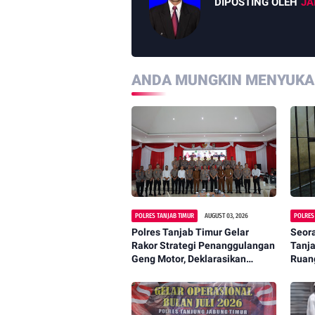
DIPOSTING OLEH
JA
ANDA MUNGKIN MENYUKAI
POLRES TANJAB TIMUR
AUGUST 03, 2026
POLRES
Polres Tanjab Timur Gelar
Seor
Rakor Strategi Penanggulangan
Tanj
Geng Motor, Deklarasikan
Ruang
Komitmen Ciptakan Daerah
Usai 
Aman dan Kondusif