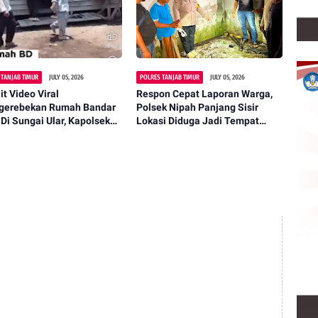
 TANJAB TIMUR
JULY 05, 2026
POLRES TANJAB TIMUR
JULY 05, 2026
it Video Viral
Respon Cepat Laporan Warga,
gerebekan Rumah Bandar
Polsek Nipah Panjang Sisir
Di Sungai Ular, Kapolsek
Lokasi Diduga Jadi Tempat
a Sabak Timur Buka Suara
Pesta Sabu