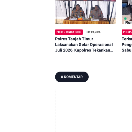
POLRES TANJAB TIMUR
JULY 09, 2026
POLRES
Polres Tanjab Timur
Terka
Laksanakan Gelar Operasional
Peng
Juli 2026, Kapolres Tekankan
Sabu 
Profesionalisme dan Respons
Muar
Cepat Hadapi Dinamika
Kamtibmas
0 KOMENTAR