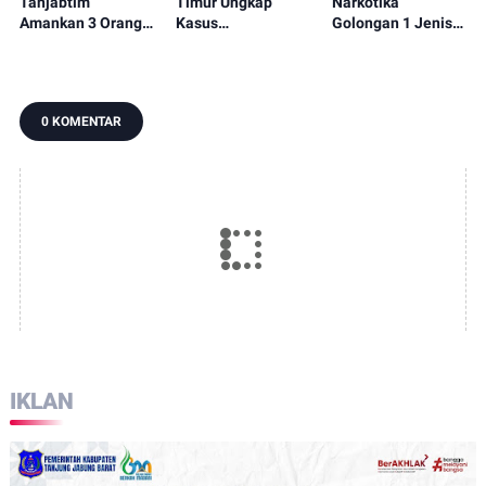
Tanjabtim
Timur Ungkap
Narkotika
Amankan 3 Orang
Kasus
Golongan 1 Jenis
Pelaku Tindak
Penganiayaan,
Ganja Seberat
Pidana Narkoba
Miras, dan Pungli
24,79 Gram, Satu
dalam Operasi
Orang Tersangka
Pekat II Siginjai
Diamankan Sat Res
0 KOMENTAR
2025
Narkoba Polres
Tanjab Timur
IKLAN