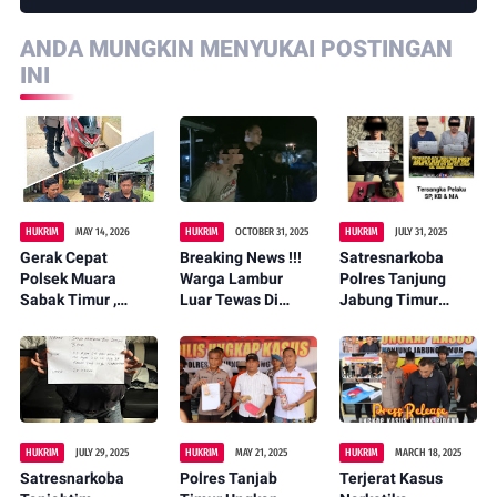
ANDA MUNGKIN MENYUKAI POSTINGAN
INI
HUKRIM
MAY 14, 2026
HUKRIM
OCTOBER 31, 2025
HUKRIM
JULY 31, 2025
Gerak Cepat
Breaking News !!!
Satresnarkoba
Polsek Muara
Warga Lambur
Polres Tanjung
Sabak Timur ,
Luar Tewas Di
Jabung Timur
Gagalkan
Bunuh Tetangga
Tangkap 3 Orang
Curanmor Dari
nya Sendiri
Pengedar Sabu
Nipah Panjang
Dan Inek
HUKRIM
JULY 29, 2025
HUKRIM
MAY 21, 2025
HUKRIM
MARCH 18, 2025
Satresnarkoba
Polres Tanjab
Terjerat Kasus