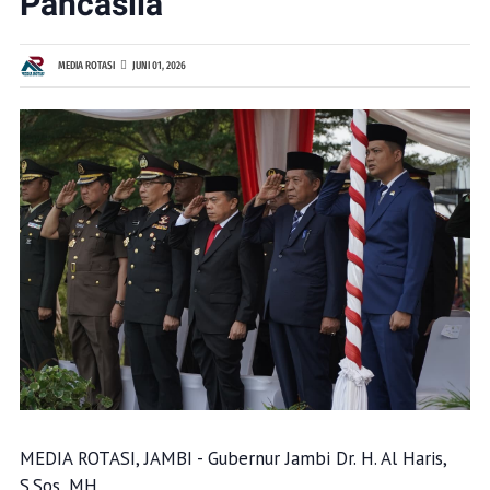
Pancasila
MEDIA ROTASI
JUNI 01, 2026
MEDIA ROTASI, JAMBI - Gubernur Jambi Dr. H. Al Haris,
S.Sos, MH